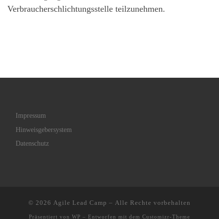
Verbraucherschlichtungsstelle teilzunehmen.
Impressum
Hinweisgebersystem
Datenschutz
© 2026
Agile Lead Camp
– Alle Rechte vorbehalten
Präsentiert von
WP
– Entworfen mit dem
Customizr-Theme